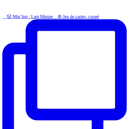
⠀ 🎲 Min’Inp : Last Minute⠀ ⚙️ Jeu de cartes, coopé