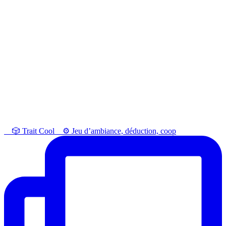
⠀ 🎲 Trait Cool⠀ ⚙️ Jeu d’ambiance, déduction, coop