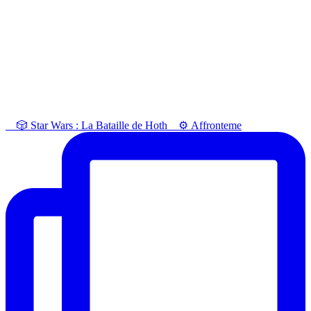
⠀ 🎲 Star Wars : La Bataille de Hoth⠀ ⚙️ Affronteme