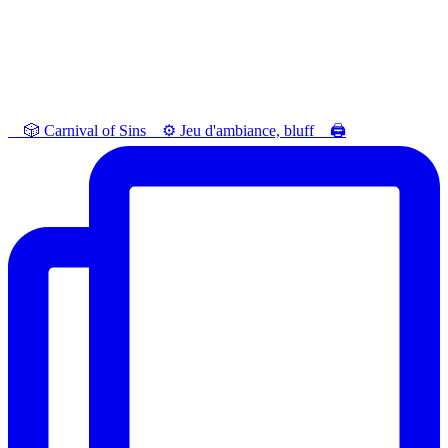
⠀ 🎲 Carnival of Sins⠀ ⚙️ Jeu d'ambiance, bluff⠀ 🖨️