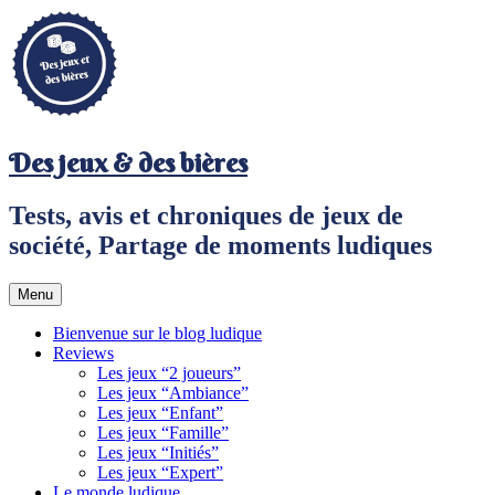
Aller
au
contenu
principal
Des jeux & des bières
Tests, avis et chroniques de jeux de
société, Partage de moments ludiques
Menu
Bienvenue sur le blog ludique
Reviews
Les jeux “2 joueurs”
Les jeux “Ambiance”
Les jeux “Enfant”
Les jeux “Famille”
Les jeux “Initiés”
Les jeux “Expert”
Le monde ludique