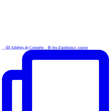
⠀ 🎲 Athlètes de Compète⠀ ⚙️ Jeu d'ambiance, course