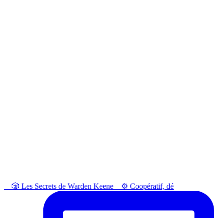
⠀ 🎲 Les Secrets de Warden Keene⠀ ⚙️ Coopératif, dé