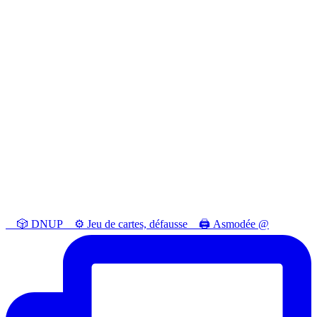
⠀ 🎲 DNUP⠀ ⚙️ Jeu de cartes, défausse⠀ 🖨️ Asmodée @