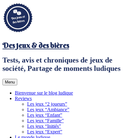
Aller
au
contenu
principal
Des jeux & des bières
Tests, avis et chroniques de jeux de
société, Partage de moments ludiques
Menu
Bienvenue sur le blog ludique
Reviews
Les jeux “2 joueurs”
Les jeux “Ambiance”
Les jeux “Enfant”
Les jeux “Famille”
Les jeux “Initiés”
Les jeux “Expert”
Le monde ludique