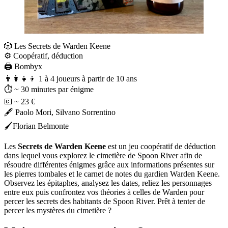
🎲 Les Secrets de Warden Keene
⚙️ Coopératif, déduction
🖨️ Bombyx
👨‍👩‍👧‍👦 1 à 4 joueurs à partir de 10 ans
⏱️ ~ 30 minutes par énigme
💶 ~ 23 €
🖋️ Paolo Mori, Silvano Sorrentino
🖌️Florian Belmonte
Les
Secrets de Warden Keene
est un jeu coopératif de déduction
dans lequel vous explorez le cimetière de Spoon River afin de
résoudre différentes énigmes grâce aux informations présentes sur
les pierres tombales et le carnet de notes du gardien Warden Keene.
Observez les épitaphes, analysez les dates, reliez les personnages
entre eux puis confrontez vos théories à celles de Warden pour
percer les secrets des habitants de Spoon River. Prêt à tenter de
percer les mystères du cimetière ?