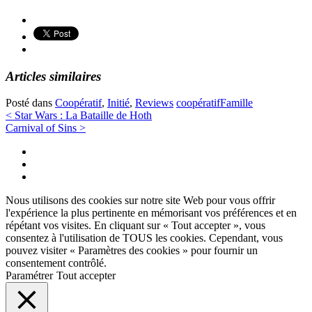
Articles similaires
Posté dans
Coopératif
,
Initié
,
Reviews
coopératif
Famille
Navigation
<
Star Wars : La Bataille de Hoth
Carnival of Sins
>
des
Twitter
articles
Instagram
Facebook
Nous utilisons des cookies sur notre site Web pour vous offrir
l'expérience la plus pertinente en mémorisant vos préférences et en
répétant vos visites. En cliquant sur « Tout accepter », vous
consentez à l'utilisation de TOUS les cookies. Cependant, vous
pouvez visiter « Paramètres des cookies » pour fournir un
consentement contrôlé.
Paramétrer
Tout accepter