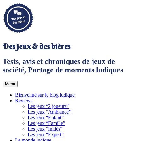
Aller
au
contenu
principal
Des jeux & des bières
Tests, avis et chroniques de jeux de
société, Partage de moments ludiques
Menu
Bienvenue sur le blog ludique
Reviews
Les jeux “2 joueurs”
Les jeux “Ambiance”
Les jeux “Enfant”
Les jeux “Famille”
Les jeux “Initiés”
Les jeux “Expert”
Le monde ludique