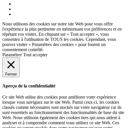
Twitter
articles
Instagram
Facebook
Nous utilisons des cookies sur notre site Web pour vous offrir
l'expérience la plus pertinente en mémorisant vos préférences et en
répétant vos visites. En cliquant sur « Tout accepter », vous
consentez à l'utilisation de TOUS les cookies. Cependant, vous
pouvez visiter « Paramètres des cookies » pour fournir un
consentement contrôlé.
Paramétrer
Tout accepter
Fermer
Aperçu de la confidentialité
Ce site Web utilise des cookies pour améliorer votre expérience
lorsque vous naviguez sur le site Web. Parmi ceux-ci, les cookies
classés comme nécessaires sont stockés sur votre navigateur car ils
sont essentiels au fonctionnement des fonctionnalités de base du site
Web. Nous utilisons également des cookies tiers qui nous aident à
analyser et à comprendre comment vous utilisez ce site Web. Ces
cookies ne seront stockés dans votre navigateur qu'avec votre