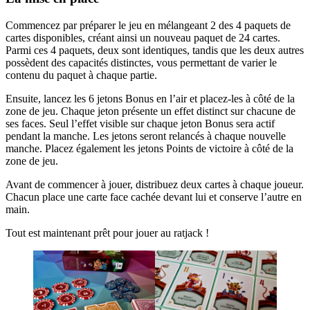
Commencez par préparer le jeu en mélangeant 2 des 4 paquets de
cartes disponibles, créant ainsi un nouveau paquet de 24 cartes.
Parmi ces 4 paquets, deux sont identiques, tandis que les deux autres
possèdent des capacités distinctes, vous permettant de varier le
contenu du paquet à chaque partie.
Ensuite, lancez les 6 jetons Bonus en l’air et placez-les à côté de la
zone de jeu. Chaque jeton présente un effet distinct sur chacune de
ses faces. Seul l’effet visible sur chaque jeton Bonus sera actif
pendant la manche. Les jetons seront relancés à chaque nouvelle
manche. Placez également les jetons Points de victoire à côté de la
zone de jeu.
Avant de commencer à jouer, distribuez deux cartes à chaque joueur.
Chacun place une carte face cachée devant lui et conserve l’autre en
main.
Tout est maintenant prêt pour jouer au ratjack !