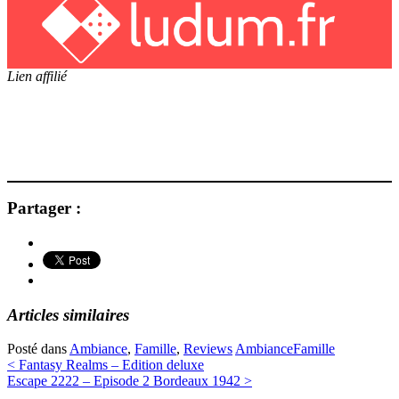
Lien affilié
Partager :
Articles similaires
Posté dans
Ambiance
,
Famille
,
Reviews
Ambiance
Famille
Navigation
<
Fantasy Realms – Edition deluxe
Escape 2222 – Episode 2 Bordeaux 1942
>
des