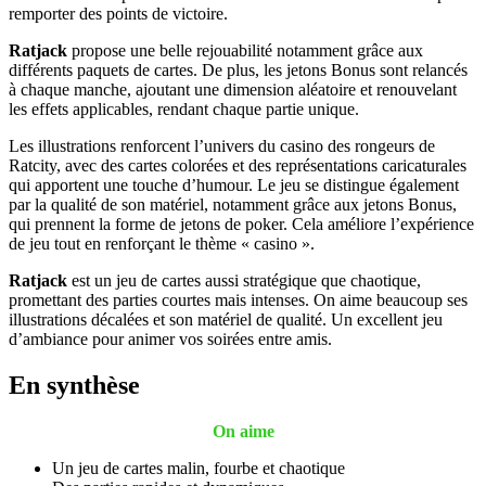
remporter des points de victoire.
Ratjack
propose une belle rejouabilité notamment grâce aux
différents paquets de cartes. De plus, les jetons Bonus sont relancés
à chaque manche, ajoutant une dimension aléatoire et renouvelant
les effets applicables, rendant chaque partie unique.
Les illustrations renforcent l’univers du casino des rongeurs de
Ratcity, avec des cartes colorées et des représentations caricaturales
qui apportent une touche d’humour. Le jeu se distingue également
par la qualité de son matériel, notamment grâce aux jetons Bonus,
qui prennent la forme de jetons de poker. Cela améliore l’expérience
de jeu tout en renforçant le thème « casino ».
Ratjack
est un jeu de cartes aussi stratégique que chaotique,
promettant des parties courtes mais intenses. On aime beaucoup ses
illustrations décalées et son matériel de qualité. Un excellent jeu
d’ambiance pour animer vos soirées entre amis.
En synthèse
On aime
Un jeu de cartes malin, fourbe et chaotique