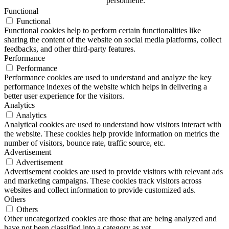
personnelle.
Functional
Functional
Functional cookies help to perform certain functionalities like
sharing the content of the website on social media platforms, collect
feedbacks, and other third-party features.
Performance
Performance
Performance cookies are used to understand and analyze the key
performance indexes of the website which helps in delivering a
better user experience for the visitors.
Analytics
Analytics
Analytical cookies are used to understand how visitors interact with
the website. These cookies help provide information on metrics the
number of visitors, bounce rate, traffic source, etc.
Advertisement
Advertisement
Advertisement cookies are used to provide visitors with relevant ads
and marketing campaigns. These cookies track visitors across
websites and collect information to provide customized ads.
Others
Others
Other uncategorized cookies are those that are being analyzed and
have not been classified into a category as yet.