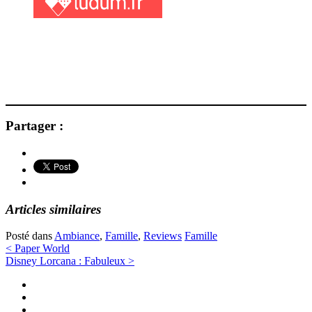
Partager :
Articles similaires
Posté dans
Ambiance
,
Famille
,
Reviews
Famille
Navigation
<
Paper World
Disney Lorcana : Fabuleux
>
des
Twitter
articles
Instagram
Facebook