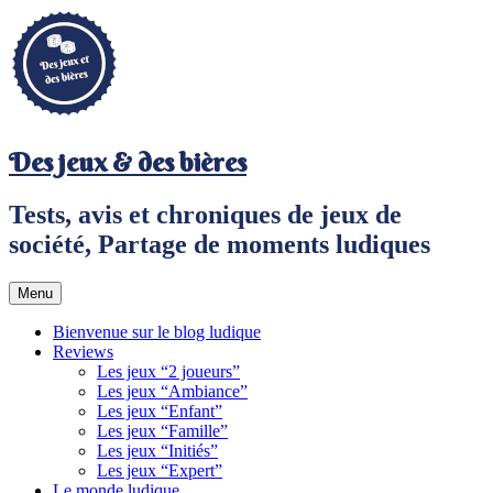
Aller
au
contenu
principal
Des jeux & des bières
Tests, avis et chroniques de jeux de
société, Partage de moments ludiques
Menu
Bienvenue sur le blog ludique
Reviews
Les jeux “2 joueurs”
Les jeux “Ambiance”
Les jeux “Enfant”
Les jeux “Famille”
Les jeux “Initiés”
Les jeux “Expert”
Le monde ludique