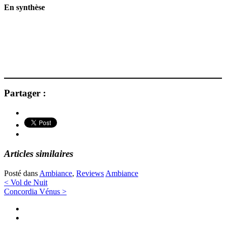
En synthèse
Partager :
Articles similaires
Posté dans
Ambiance
,
Reviews
Ambiance
Navigation
<
Vol de Nuit
Concordia Vénus
>
des
Twitter
articles
Instagram