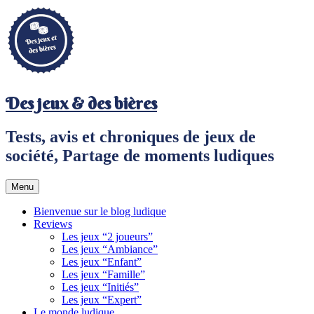
Aller
au
contenu
principal
Des jeux & des bières
Tests, avis et chroniques de jeux de
société, Partage de moments ludiques
Menu
Bienvenue sur le blog ludique
Reviews
Les jeux “2 joueurs”
Les jeux “Ambiance”
Les jeux “Enfant”
Les jeux “Famille”
Les jeux “Initiés”
Les jeux “Expert”
Le monde ludique