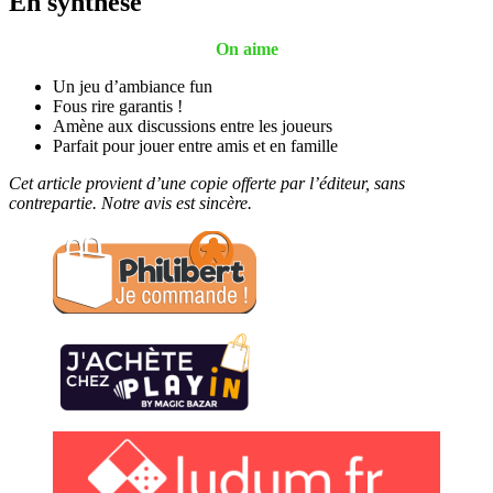
En synthèse
On aime
Un jeu d’ambiance fun
Fous rire garantis !
Amène aux discussions entre les joueurs
Parfait pour jouer entre amis et en famille
Cet article provient d’une copie offerte par l’éditeur, sans
contrepartie. Notre avis est sincère.