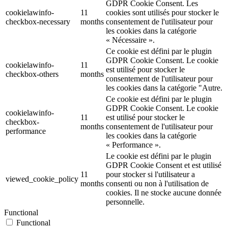
GDPR Cookie Consent. Les
cookielawinfo-
11
cookies sont utilisés pour stocker le
checkbox-necessary
months
consentement de l'utilisateur pour
les cookies dans la catégorie
« Nécessaire ».
Ce cookie est défini par le plugin
GDPR Cookie Consent. Le cookie
cookielawinfo-
11
est utilisé pour stocker le
checkbox-others
months
consentement de l'utilisateur pour
les cookies dans la catégorie "Autre.
Ce cookie est défini par le plugin
GDPR Cookie Consent. Le cookie
cookielawinfo-
11
est utilisé pour stocker le
checkbox-
months
consentement de l'utilisateur pour
performance
les cookies dans la catégorie
« Performance ».
Le cookie est défini par le plugin
GDPR Cookie Consent et est utilisé
11
pour stocker si l'utilisateur a
viewed_cookie_policy
months
consenti ou non à l'utilisation de
cookies. Il ne stocke aucune donnée
personnelle.
Functional
Functional