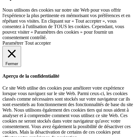
Nous utilisons des cookies sur notre site Web pour vous offrir
l'expérience la plus pertinente en mémorisant vos préférences et en
répétant vos visites. En cliquant sur « Tout accepter », vous
consentez à l'utilisation de TOUS les cookies. Cependant, vous
pouvez visiter « Paramètres des cookies » pour fournir un
consentement contrôlé.
Paramétrer
Tout accepter
Fermer
Aperçu de la confidentialité
Ce site Web utilise des cookies pour améliorer votre expérience
lorsque vous naviguez sur le site Web. Parmi ceux-ci, les cookies
classés comme nécessaires sont stockés sur votre navigateur car ils
sont essentiels au fonctionnement des fonctionnalités de base du site
Web. Nous utilisons également des cookies tiers qui nous aident à
analyser et à comprendre comment vous utilisez ce site Web. Ces
cookies ne seront stockés dans votre navigateur qu'avec votre
consentement. Vous avez également la possibilité de désactiver ces
cookies. Mais la désactivation de certains de ces cookies peut