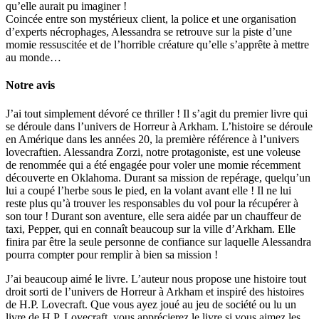
qu’elle aurait pu imaginer !
Coincée entre son mystérieux client, la police et une organisation
d’experts nécrophages, Alessandra se retrouve sur la piste d’une
momie ressuscitée et de l’horrible créature qu’elle s’apprête à mettre
au monde…
Notre avis
J’ai tout simplement dévoré ce thriller ! Il s’agit du premier livre qui
se déroule dans l’univers de Horreur à Arkham. L’histoire se déroule
en Amérique dans les années 20, la première référence à l’univers
lovecraftien. Alessandra Zorzi, notre protagoniste, est une voleuse
de renommée qui a été engagée pour voler une momie récemment
découverte en Oklahoma. Durant sa mission de repérage, quelqu’un
lui a coupé l’herbe sous le pied, en la volant avant elle ! Il ne lui
reste plus qu’à trouver les responsables du vol pour la récupérer à
son tour ! Durant son aventure, elle sera aidée par un chauffeur de
taxi, Pepper, qui en connaît beaucoup sur la ville d’Arkham. Elle
finira par être la seule personne de confiance sur laquelle Alessandra
pourra compter pour remplir à bien sa mission !
J’ai beaucoup aimé le livre. L’auteur nous propose une histoire tout
droit sorti de l’univers de Horreur à Arkham et inspiré des histoires
de H.P. Lovecraft. Que vous ayez joué au jeu de société ou lu un
livre de H.P. Lovecraft, vous apprécierez le livre si vous aimez les