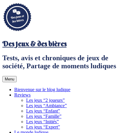
Aller
au
contenu
principal
Des jeux & des bières
Tests, avis et chroniques de jeux de
société, Partage de moments ludiques
Menu
Bienvenue sur le blog ludique
Reviews
Les jeux “2 joueurs”
Les jeux “Ambiance”
Les jeux “Enfant”
Les jeux “Famille”
Les jeux “Initiés”
Les jeux “Expert”
Le monde ludique