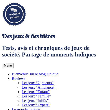
Aller
au
contenu
principal
Des jeux & des bières
Tests, avis et chroniques de jeux de
société, Partage de moments ludiques
Menu
Bienvenue sur le blog ludique
Reviews
Les jeux “2 joueurs”
Les jeux “Ambiance”
Les jeux “Enfant”
Les jeux “Famille”
Les jeux “Initiés”
Les jeux “Expert”
Le monde ludique