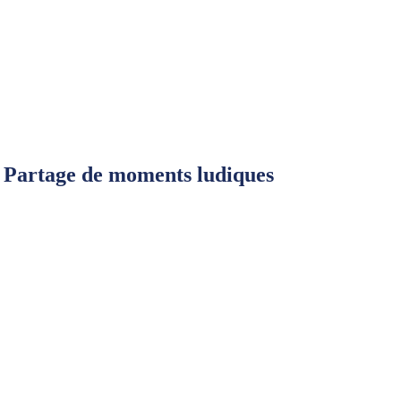
é, Partage de moments ludiques