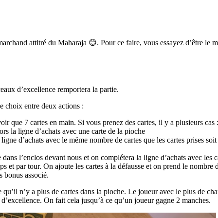
hand attitré du Maharaja 😊. Pour ce faire, vous essayez d’être le marc
eaux d’excellence remportera la partie.
e choix entre deux actions :
oir que 7 cartes en main. Si vous prenez des cartes, il y a plusieurs cas 
rs la ligne d’achats avec une carte de la pioche
 ligne d’achats avec le même nombre de cartes que les cartes prises soit
dans l’enclos devant nous et on complétera la ligne d’achats avec les ca
 et par tour. On ajoute les cartes à la défausse et on prend le nombre
ns bonus associé.
e qu’il n’y a plus de cartes dans la pioche. Le joueur avec le plus de c
au d’excellence. On fait cela jusqu’à ce qu’un joueur gagne 2 manches.