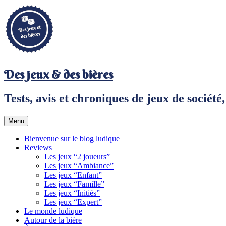
Aller
au
contenu
principal
Des jeux & des bières
Tests, avis et chroniques de jeux de sociét
Menu
Bienvenue sur le blog ludique
Reviews
Les jeux “2 joueurs”
Les jeux “Ambiance”
Les jeux “Enfant”
Les jeux “Famille”
Les jeux “Initiés”
Les jeux “Expert”
Le monde ludique
Autour de la bière