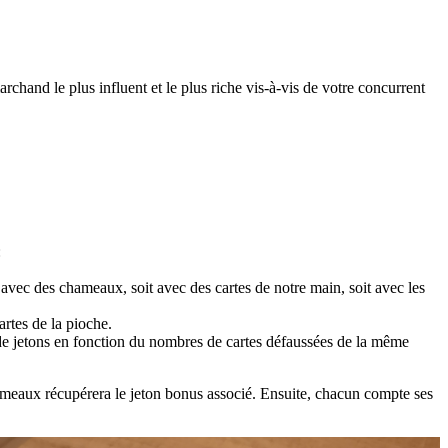
hand le plus influent et le plus riche vis-à-vis de votre concurrent
:
 avec des chameaux, soit avec des cartes de notre main, soit avec les
rtes de la pioche.
 de jetons en fonction du nombres de cartes défaussées de la même
hameaux récupérera le jeton bonus associé. Ensuite, chacun compte ses