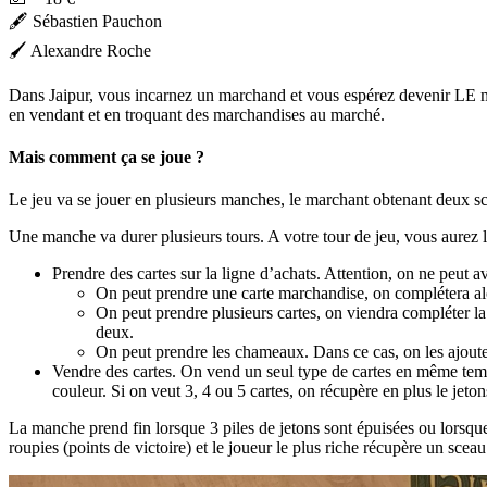
🖋️ Sébastien Pauchon
🖌️ Alexandre Roche
Dans Jaipur, vous incarnez un marchand et vous espérez devenir LE marc
en vendant et en troquant des marchandises au marché.
Mais comment ça se joue ?
Le jeu va se jouer en plusieurs manches, le marchant obtenant deux sc
Une manche va durer plusieurs tours. A votre tour de jeu, vous aurez l
Prendre des cartes sur la ligne d’achats. Attention, on ne peut av
On peut prendre une carte marchandise, on complétera alo
On peut prendre plusieurs cartes, on viendra compléter la
deux.
On peut prendre les chameaux. Dans ce cas, on les ajoute 
Vendre des cartes. On vend un seul type de cartes en même temps
couleur. Si on veut 3, 4 ou 5 cartes, on récupère en plus le jeto
La manche prend fin lorsque 3 piles de jetons sont épuisées ou lorsqu
roupies (points de victoire) et le joueur le plus riche récupère un sce