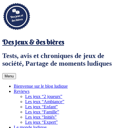
Aller
au
contenu
principal
Des jeux & des bières
Tests, avis et chroniques de jeux de
société, Partage de moments ludiques
Menu
Bienvenue sur le blog ludique
Reviews
Les jeux “2 joueurs”
Les jeux “Ambiance”
Les jeux “Enfant”
Les jeux “Famille”
Les jeux “Initiés”
Les jeux “Expert”
Le monde ludique