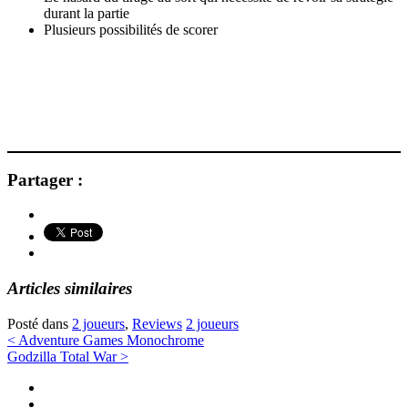
durant la partie
Plusieurs possibilités de scorer
Partager :
Articles similaires
Posté dans
2 joueurs
,
Reviews
2 joueurs
Navigation
<
Adventure Games Monochrome
Godzilla Total War
>
des
Twitter
articles
Instagram