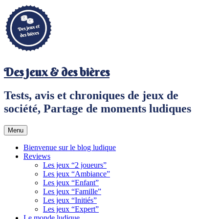
Aller
au
contenu
principal
Des jeux & des bières
Tests, avis et chroniques de jeux de
société, Partage de moments ludiques
Menu
Bienvenue sur le blog ludique
Reviews
Les jeux “2 joueurs”
Les jeux “Ambiance”
Les jeux “Enfant”
Les jeux “Famille”
Les jeux “Initiés”
Les jeux “Expert”
Le monde ludique