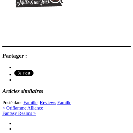
Partager :
Articles similaires
Posté dans
Famille
,
Reviews
Famille
Navigation
<
Oriflamme Alliance
Fantasy Realms
>
des
Twitter
articles
Instagram