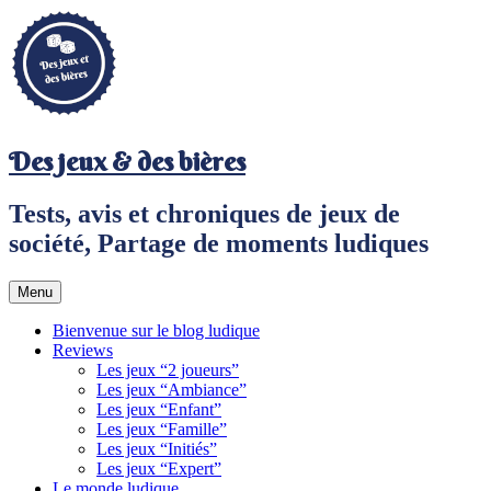
Aller
au
contenu
principal
Des jeux & des bières
Tests, avis et chroniques de jeux de
société, Partage de moments ludiques
Menu
Bienvenue sur le blog ludique
Reviews
Les jeux “2 joueurs”
Les jeux “Ambiance”
Les jeux “Enfant”
Les jeux “Famille”
Les jeux “Initiés”
Les jeux “Expert”
Le monde ludique