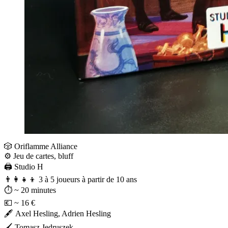
🎲 Oriflamme Alliance
⚙️ Jeu de cartes, bluff
🖨️ Studio H
👨‍👩‍👧‍👦 3 à 5 joueurs à partir de 10 ans⠀
⏱️ ~ 20 minutes
💶 ~ 16 € ⠀
🖋️ Axel Hesling, Adrien Hesling
🖌️ Tomasz Jedruszek