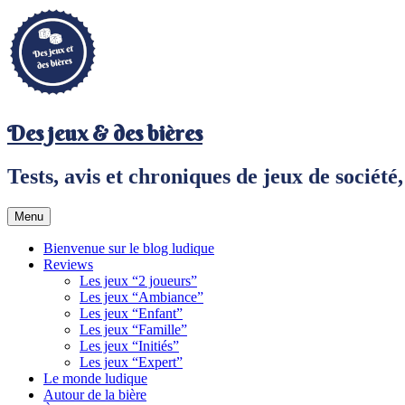
Aller
au
contenu
principal
Des jeux & des bières
Tests, avis et chroniques de jeux de sociét
Menu
Bienvenue sur le blog ludique
Reviews
Les jeux “2 joueurs”
Les jeux “Ambiance”
Les jeux “Enfant”
Les jeux “Famille”
Les jeux “Initiés”
Les jeux “Expert”
Le monde ludique
Autour de la bière