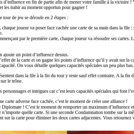
 d’influence en fin de partie afin de mener votre famille à la victoire !
 et les trahir au moment opportun pour gagner !
 tour de jeu se déroule en 2 étapes :
haque joueur va poser face cachée une carte de sa main dans la file : soit
e.
mmençant par le première carte, chaque joueur va résoudre ses cartes. Lor
on ajoute un point d’influence dessus.
ffet de la carte et on gagne les points d’influence qu’il y avait sur la car
la capacité. On vous détaille quelques capacités spéciales un peu plus bas.
ntent dans la file à la fin du tour y reste sauf effet contraire. A la fin 
sur le trône.
rsonnages et intrigues car c’est leurs capacités spéciales qui font l’e
ne carte adverse face cachée, c’est le moment de créer une alliance !
re Diplomate ! C’est le moment de remporter un maximum d’influence et 
 n’importe quelle carte. Si une seconde Condamnation tombe sur la même 
ent sur la carte pour éliminer les deux cartes adjacentes. Vous retournez