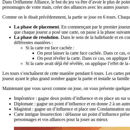
Dans Oriflamme Alliance, le but du jeu va être d’avoir le plus de points
personnages de votre main, créer des alliances avec les autres joueurs
Comme on le disait précédemment, la partie se joue en 6 tours. Chaque
La phase de placement
. En commençant par le premier joueur, c
que chaque joueur a posé une carte, on passe à la phase suivant
La phase de résolution
. Dans le sens de la hallebarde et en co
différentes manières :
Si la carte est face cachée :
On peut laisser la carte face cachée. Dans ce cas, 
On peut révéler la carte. Dans ce cas, on applique l’e
Si la carte avait déjà été révélée, on applique l’effet de 
Les tours s’enchaînent de cette manière pendant 6 tours. Les cartes prése
joueur ayant le plus grand nombre gagne la partie et installe sa famille 
Maintenant que vous savez comme on joue, on vous présente quelques pe
Impératrice : gagne deux points d’influence et en place un sur u
Diplomate : gagne un point d’influence et en donne 2 à un aut
Magistrat : gagne un d’influence et place une Condamnation sur
Carte intrigue Insurrection : défausse un point d’influence prés
personnages et vos alliances pour la jouer au mieux