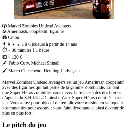
🎲 Marvel Zombies Undead Avengers
⚙️ Ameritrash, coopératif, figurine
🖨️ Cmon
👨‍👩‍👧‍👦 1 à 6 joueurs à partir de 14 ans
⏱️ ~ 30 minutes à 1 heure
💶 ~ 120 €
🖋️ Fabio Cury, Michael Shinall
🖌️ Marco Checchetto, Henning Ludvigsen
Marvel Zombies Undead Avengers est un jeu Ameritrash coopératif
avec des figurines qui fait partie de la gamme Zombicide. En tant
que Super-Héros zombifiés vous devez faire face à des des hordes
d’agents du S.H.I.E.L.D. ainsi qu’aux Super-Héros contrôlés par le
jeu. Vous aurez pour objectif de remplir votre mission en vainquant
vos ennemies pour assouvir votre faim dévorante et ainsi devenir de
plus en plus fort !
Le pitch du jeu