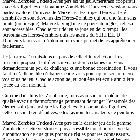
Marvel Zombies Undead Avengers est un jeu Ameritrash coopératif
avec des figurines de la gamme Zombicide. Dans cette version, vous
partez explorer l’univers de Marvel, ici les Super-Héros ont été
zombifiés et sont devenus des Héros-Zombies qui ont une faim sans
limite (ou presque). Malgré la vingtaine de pages de règles, celles-ci
sont accessibles. Chaque tour de jeu se joue en deux temps : les
personnages Héros-Zombies puis les agents du S.H.I.E.L.D.
D’ailleurs la mission d’introduction vous permet de les appréhender
facilement.
Le jeu arrive 10 missions en plus de celle d’introduction. Les
missions proposent différents niveaux dont certaines qui vous
demanderont un peu de challenge et une bonne coordination. Il vous
faudra d’ailleurs bien échanger entre vous pour optimiser au mieux
vos tours de jeu. Chaque action de jeu doit être réfléchie afin d’être
jouée au bon moment.
Comme dans tous les Zombicide, nous avons ici un matériel de
qualité avec un thermoformage permettant de ranger l’ensemble des
éléments du jeu ainsi que les figurines. En parlant des figurines,
celles-ci sont bien détaillées, elles raviront les amateurs de peinture.
Marvel Zombies Undead Avengers est le dernier jeu de la gamme
Zombicide. Cette version est plus accessible que d’autres avec la
simplification de quelques points de règles pour les connaisseurs.
Pour une fois, vous ne combattez pas les hordes de Zombies, mais