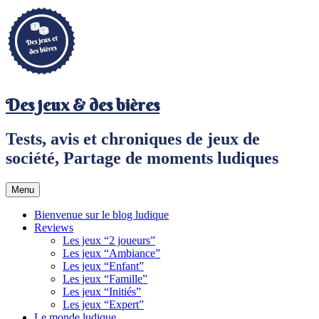
Aller
au
contenu
principal
Des jeux & des bières
Tests, avis et chroniques de jeux de
société, Partage de moments ludiques
Menu
Bienvenue sur le blog ludique
Reviews
Les jeux “2 joueurs”
Les jeux “Ambiance”
Les jeux “Enfant”
Les jeux “Famille”
Les jeux “Initiés”
Les jeux “Expert”
Le monde ludique