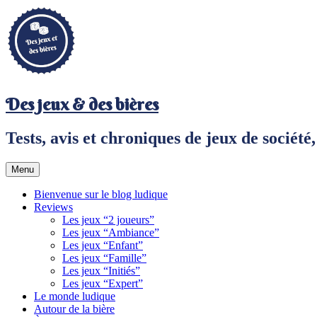
Aller
au
contenu
principal
Des jeux & des bières
Tests, avis et chroniques de jeux de sociét
Menu
Bienvenue sur le blog ludique
Reviews
Les jeux “2 joueurs”
Les jeux “Ambiance”
Les jeux “Enfant”
Les jeux “Famille”
Les jeux “Initiés”
Les jeux “Expert”
Le monde ludique
Autour de la bière