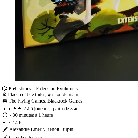
🎲 Prehistories – Extension Evolutions
⚙️ Placement de tuiles, gestion de main
🖨️ The Flying Games, Blackrock Games
👨‍👩‍👧‍👦 2 à 5 joueurs à partir de 8 ans⠀
⏱️ ~ 30 minutes à 1 heure
💶 ~ 14 € ⠀
🖋️ Alexandre Emerit, Benoit Turpin
🖌️ Camille Chaussy