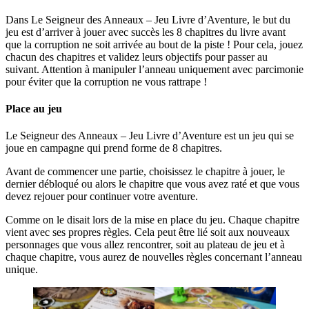
Dans Le Seigneur des Anneaux – Jeu Livre d’Aventure, le but du
jeu est d’arriver à jouer avec succès les 8 chapitres du livre avant
que la corruption ne soit arrivée au bout de la piste ! Pour cela, jouez
chacun des chapitres et validez leurs objectifs pour passer au
suivant. Attention à manipuler l’anneau uniquement avec parcimonie
pour éviter que la corruption ne vous rattrape !
Place au jeu
Le Seigneur des Anneaux – Jeu Livre d’Aventure est un jeu qui se
joue en campagne qui prend forme de 8 chapitres.
Avant de commencer une partie, choisissez le chapitre à jouer, le
dernier débloqué ou alors le chapitre que vous avez raté et que vous
devez rejouer pour continuer votre aventure.
Comme on le disait lors de la mise en place du jeu. Chaque chapitre
vient avec ses propres règles. Cela peut être lié soit aux nouveaux
personnages que vous allez rencontrer, soit au plateau de jeu et à
chaque chapitre, vous aurez de nouvelles règles concernant l’anneau
unique.