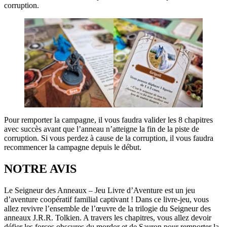
corruption.
Pour remporter la campagne, il vous faudra valider les 8 chapitres
avec succès avant que l’anneau n’atteigne la fin de la piste de
corruption. Si vous perdez à cause de la corruption, il vous faudra
recommencer la campagne depuis le début.
NOTRE AVIS
Le Seigneur des Anneaux – Jeu Livre d’Aventure est un jeu
d’aventure coopératif familial captivant ! Dans ce livre-jeu, vous
allez revivre l’ensemble de l’œuvre de la trilogie du Seigneur des
anneaux J.R.R. Tolkien. A travers les chapitres, vous allez devoir
défier les forces obscures du mordor et de Sauron pour remporter la