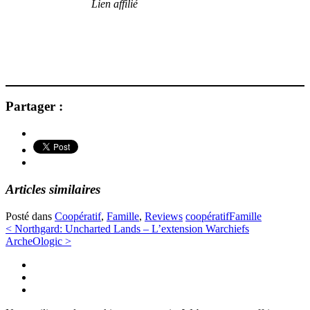
Lien affilié
Partager :
Articles similaires
Posté dans
Coopératif
,
Famille
,
Reviews
coopératif
Famille
Navigation
<
Northgard: Uncharted Lands – L’extension Warchiefs
ArcheOlogic
>
des
Twitter
articles
Instagram
Facebook