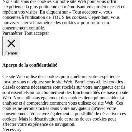
Nous utilisons des cookies sur notre site Web pour vous offrir
l'expérience la plus pertinente en mémorisant vos préférences et en
répétant vos visites. En cliquant sur « Tout accepter », vous
consentez à l'utilisation de TOUS les cookies. Cependant, vous
pouvez visiter « Paramètres des cookies » pour fournir un
consentement contrôlé.
Paramétrer
Tout accepter
Fermer
Aperçu de la confidentialité
Ce site Web utilise des cookies pour améliorer votre expérience
lorsque vous naviguez sur le site Web. Parmi ceux-ci, les cookies
classés comme nécessaires sont stockés sur votre navigateur car ils
sont essentiels au fonctionnement des fonctionnalités de base du site
Web. Nous utilisons également des cookies tiers qui nous aident à
analyser et à comprendre comment vous utilisez ce site Web. Ces
cookies ne seront stockés dans votre navigateur qu'avec votre
consentement. Vous avez également la possibilité de désactiver ces
cookies. Mais la désactivation de certains de ces cookies peut
affecter votre expérience de navigation.
Necessary