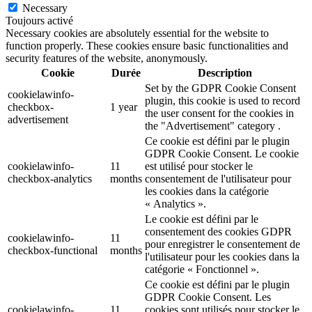
Necessary
Toujours activé
Necessary cookies are absolutely essential for the website to
function properly. These cookies ensure basic functionalities and
security features of the website, anonymously.
Cookie
Durée
Description
Set by the GDPR Cookie Consent
cookielawinfo-
plugin, this cookie is used to record
checkbox-
1 year
the user consent for the cookies in
advertisement
the "Advertisement" category .
Ce cookie est défini par le plugin
GDPR Cookie Consent. Le cookie
cookielawinfo-
11
est utilisé pour stocker le
checkbox-analytics
months
consentement de l'utilisateur pour
les cookies dans la catégorie
« Analytics ».
Le cookie est défini par le
consentement des cookies GDPR
cookielawinfo-
11
pour enregistrer le consentement de
checkbox-functional
months
l'utilisateur pour les cookies dans la
catégorie « Fonctionnel ».
Ce cookie est défini par le plugin
GDPR Cookie Consent. Les
cookielawinfo-
11
cookies sont utilisés pour stocker le