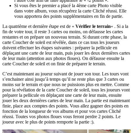
l’autre côté afin de faire apparaître le « -2 points ».
Si vous êtes le premier a placé la 4ème carte Photo visible
dans votre album, vous récupérez la carte Cliché réussi. Elle
vous apportera des points supplémentaires en fin de partie.
La quatrième et dernière étape est de «
Vérifier le terrain
« . Si a la
fin de votre tour, il reste 3 cartes ou moins, on défausse les cartes
restantes et on prépare un nouveau terrain. Si durant cette phase, la
carte Coucher de soleil est révélée, dans ce cas tous les joueurs
doivent effectuer les étapes suivantes : préparer la pellicule en
déplaçant une carte de leur main, puis jouer les deux dernières cartes
de leur main (attention aux photos floues). On défausse ensuite la
carte Coucher de soleil et on finie de préparer le terrain.
C’est maintenant au joueur suivant de jouer son tour. Les tours vont
s’enchainer ainsi jusqu’à temps qu’il ne reste plus que 3 cartes ou
moins sur le terrain et que nous ne puissions plus en mettre. Comme
pour la révélation de la carte Coucher de soleil, tous les joueurs vont
préparer la pellicule en déplaçant une carte de leur main, ensuite
jouer les deux dernières cartes de leur main. La partie est maintenant
finie, place aux comptes des points. Vous allez gagner des points en
fonction de la longueur de vos albums et pour vos cartes Cliché
réussi. Toutes vos photos floues vous feront perdre 2 points. Le
joueur avec le plus de points remporte la partie :).