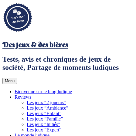
Aller
au
contenu
principal
Des jeux & des bières
Tests, avis et chroniques de jeux de
société, Partage de moments ludiques
Menu
Bienvenue sur le blog ludique
Reviews
Les jeux “2 joueurs”
Les jeux “Ambiance”
Les jeux “Enfant”
Les jeux “Famille”
Les jeux “Initiés”
Les jeux “Expert”
Le monde ludique