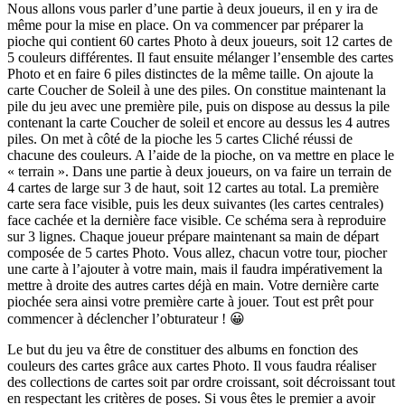
Nous allons vous parler d’une partie à deux joueurs, il en y ira de
même pour la mise en place. On va commencer par préparer la
pioche qui contient 60 cartes Photo à deux joueurs, soit 12 cartes de
5 couleurs différentes. Il faut ensuite mélanger l’ensemble des cartes
Photo et en faire 6 piles distinctes de la même taille. On ajoute la
carte Coucher de Soleil à une des piles. On constitue maintenant la
pile du jeu avec une première pile, puis on dispose au dessus la pile
contenant la carte Coucher de soleil et encore au dessus les 4 autres
piles. On met à côté de la pioche les 5 cartes Cliché réussi de
chacune des couleurs. A l’aide de la pioche, on va mettre en place le
« terrain ». Dans une partie à deux joueurs, on va faire un terrain de
4 cartes de large sur 3 de haut, soit 12 cartes au total. La première
carte sera face visible, puis les deux suivantes (les cartes centrales)
face cachée et la dernière face visible. Ce schéma sera à reproduire
sur 3 lignes. Chaque joueur prépare maintenant sa main de départ
composée de 5 cartes Photo. Vous allez, chacun votre tour, piocher
une carte à l’ajouter à votre main, mais il faudra impérativement la
mettre à droite des autres cartes déjà en main. Votre dernière carte
piochée sera ainsi votre première carte à jouer. Tout est prêt pour
commencer à déclencher l’obturateur ! 😀
Le but du jeu va être de constituer des albums en fonction des
couleurs des cartes grâce aux cartes Photo. Il vous faudra réaliser
des collections de cartes soit par ordre croissant, soit décroissant tout
en respectant les critères de poses. Si vous êtes le premier a avoir