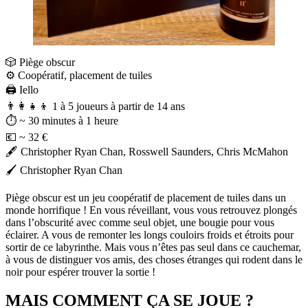
🎲 Piège obscur
⚙️ Coopératif, placement de tuiles
🖨️ Iello
👨‍👩‍👧‍👦 1 à 5 joueurs à partir de 14 ans
⏱️ ~ 30 minutes à 1 heure
💶 ~ 32 €
🖋️ Christopher Ryan Chan, Rosswell Saunders, Chris McMahon
🖌️ Christopher Ryan Chan
Piège obscur est un jeu coopératif de placement de tuiles dans un
monde horrifique ! En vous réveillant, vous vous retrouvez plongés
dans l’obscurité avec comme seul objet, une bougie pour vous
éclairer. A vous de remonter les longs couloirs froids et étroits pour
sortir de ce labyrinthe. Mais vous n’êtes pas seul dans ce cauchemar,
à vous de distinguer vos amis, des choses étranges qui rodent dans le
noir pour espérer trouver la sortie !
MAIS COMMENT ÇA SE JOUE ?