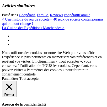
Articles similaires
Posté dans
Coopératif
,
Famille
,
Reviews
coopératif
Famille
Navigation
<
Une histoire du jeu de société – 40 jeux de société contemporains
qui ont tout changé !
des
La Guilde des Expéditions Marchandes
>
articles
Twitter
Instagram
Facebook
Nous utilisons des cookies sur notre site Web pour vous offrir
l'expérience la plus pertinente en mémorisant vos préférences et en
répétant vos visites. En cliquant sur « Tout accepter », vous
consentez à l'utilisation de TOUS les cookies. Cependant, vous
pouvez visiter « Paramètres des cookies » pour fournir un
consentement contrôlé.
Paramétrer
Tout accepter
Fermer
Aperçu de la confidentialité