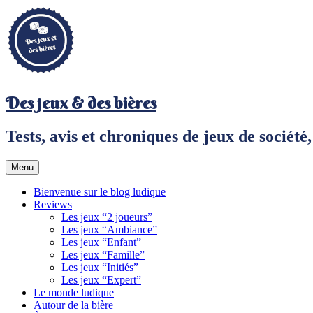
Aller
au
contenu
principal
Des jeux & des bières
Tests, avis et chroniques de jeux de sociét
Menu
Bienvenue sur le blog ludique
Reviews
Les jeux “2 joueurs”
Les jeux “Ambiance”
Les jeux “Enfant”
Les jeux “Famille”
Les jeux “Initiés”
Les jeux “Expert”
Le monde ludique
Autour de la bière