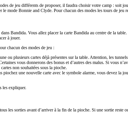
s de jeu différents de proposer, il faudra choisir votre camp : soit jou
er le mode Bonnie and Clyde. Pour chacun des modes les tours de jeu res
dans Bandida. Vous allez placer la carte Bandida au centre de la table.
cer à jouer.
pour chacun des modes de jeu :
ne ou plusieurs cartes déjà présentes sur la table. Attention, les tunnel
es. Certaines vous donnerons des bonus et d’autres des malus. Si vous n’a
cartes non souhaitées sous la pioche.
 piochez une nouvelle carte avec le symbole alarme, vous devez la joue
 les expliquer.
us les sorties avant d’arriver à la fin de la pioche. Si une sortie reste