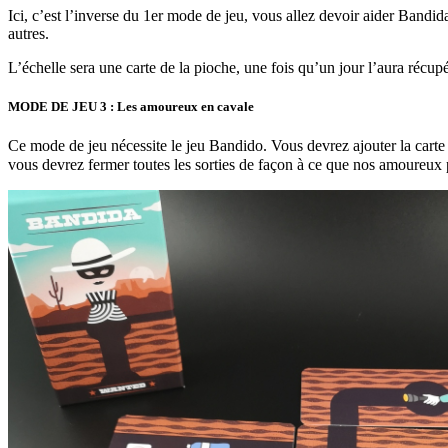
Ici, c’est l’inverse du 1er mode de jeu, vous allez devoir aider Bandida
autres.
L’échelle sera une carte de la pioche, une fois qu’un jour l’aura récupé
MODE DE JEU 3 : Les amoureux en cavale
Ce mode de jeu nécessite le jeu Bandido. Vous devrez ajouter la carte B
vous devrez fermer toutes les sorties de façon à ce que nos amoureux 