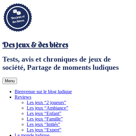
Aller
au
contenu
principal
Des jeux & des bières
Tests, avis et chroniques de jeux de
société, Partage de moments ludiques
Menu
Bienvenue sur le blog ludique
Reviews
Les jeux “2 joueurs”
Les jeux “Ambiance”
Les jeux “Enfant”
Les jeux “Famille”
Les jeux “Initiés”
Les jeux “Expert”
Le monde ludique