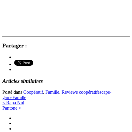
Partager :
Articles similaires
Posté dans
Coopératif
,
Famille
,
Reviews
coopératif
escape-
game
Famille
Navigation
<
Rapa Nui
Pantone
>
des
Twitter
articles
Instagram
Facebook